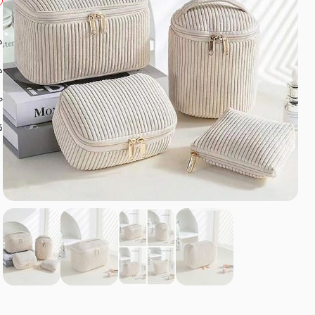
د
د
ج
ق