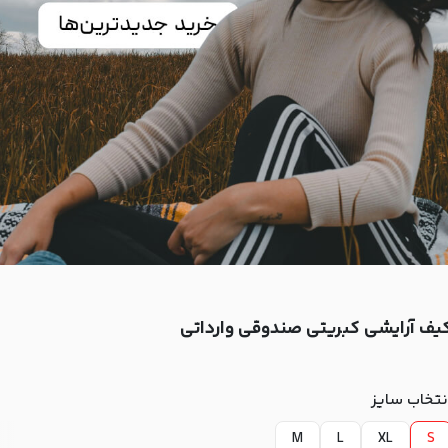
یف آرایشی کبریتی صندوقی وارداتی
نتخاب سایز
M
L
XL
S