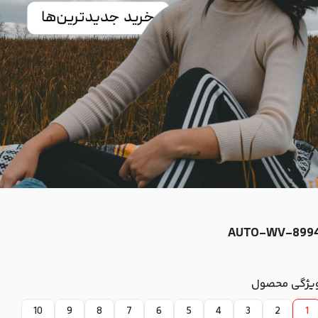
AUTO-WV-899
یژگی محصول
10
9
8
7
6
5
4
3
2
1